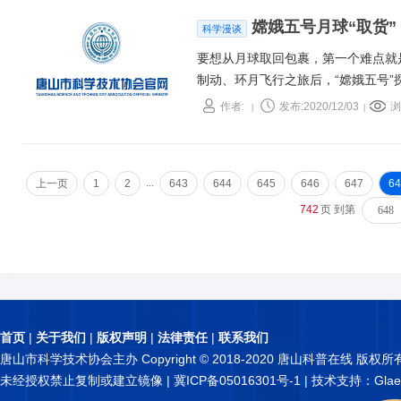
生物学的基础。
嫦娥五号月球“取货”
科学漫谈
要想从月球取回包裹，第一个难点就
制动、环月飞行之旅后，“嫦娥五号”探
减速，此后经过快速调整、接近、悬停
作者:
发布:2020/12/03
浏
|
|
月。
...
上一页
1
2
643
644
645
646
647
64
742
页 到第
首页
|
关于我们
|
版权声明
|
法律责任
|
联系我们
唐山市科学技术协会主办 Copyright © 2018-2020 唐山科普在线 版权所
未经授权禁止复制或建立镜像 |
冀ICP备05016301号-1
| 技术支持：Glae