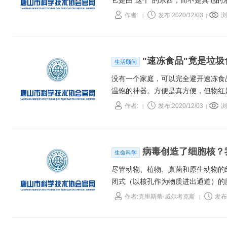
它是由“这个”的东西，而不是其他
物理过程，这些过程被认为发生在中
作者:
发布:2020/12/03
浏
|
|
(DOE)的科学家们，领导了一项在
《物理评论快报》期刊上。
"速冻食品"竟是垃
生活顾问
没有一个家庭，可以完全避开速冻食
温饱的神器。方便是真方便，但物红
作者:
发布:2020/12/03
浏
|
|
病毒创造了细胞核？
生命科学
尽管动物、植物、真菌和原生动物的
闭式（以核孔作为物质进出通道）的
他的细胞器，比如产生能量的线粒体，
作者:克里斯蒂·威尔考克斯
发布:
|
出“eukaryotes”（真核生物）
认定为“prokaryotes”（原核