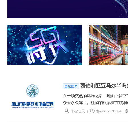
西伯利亚亚马尔半岛
自然世界
在一场突然的爆炸之后，地面上留下
杂着永久冻土。植物的根暴露在坑洞
北极区中部的坑洞在形成时经历了多
作者:任天
发布:2020/12/04
|
|