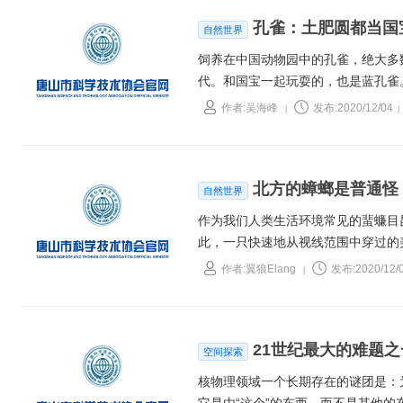
孔雀：土肥圆都当国
自然世界
饲养在中国动物园中的孔雀，绝大多
代。和国宝一起玩耍的，也是蓝孔雀
雀的“长脖子”颜色不一样。绿孔雀
作者:吴海峰
发布:2020/12/04
|
|
观；蓝孔雀胸部为纯净的蓝色，具金
北方的蟑螂是普通怪
自然世界
作为我们人类生活环境常见的蜚蠊目
此，一只快速地从视线范围中穿过的
甲的背侧会有白色的花纹，其中雄性
作者:翼狼Elang
发布:2020/12/
|
来，若虫时期的翅膀非常短小，成虫
式收拢起来。比起其他蟑螂，美洲大
在看见蟑螂发出大叫之后……惊飞的
21世纪最大的难题
空间探索
核物理领域一个长期存在的谜团是：