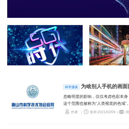
为啥别人手机的画面
科学漫谈
忽略明度的影响，仅仅考虑色彩本身
这个范围也被称为“人类视觉的色域
中心的更鲜艳，越往中心靠近，颜色
作者:
发布:2021/02/04
浏
|
|
了纯白色。