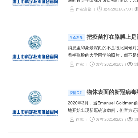
遇到青少年出现牙齿松动的情况，人
会患上牙周炎吗？难道是牙周炎发病
作者:富饶
发布:2021/02/03
|
|
把疫苗打在胳膊上是
生命科学
消息里印象最深刻的不是彼此问候对
着半张脸的大学同学的照片，倒不是
突然冒出了一个曾经困扰我很多年的
作者:
发布:2021/02/03
浏
|
|
物体表面的新冠病毒
疫情关注
2020年3月，当Emanuel Go
地开始出现新冠确诊病例，但官方还
染的物体表面，他还戴了口罩，避免
作者:
发布:2021/02/03
浏
|
|