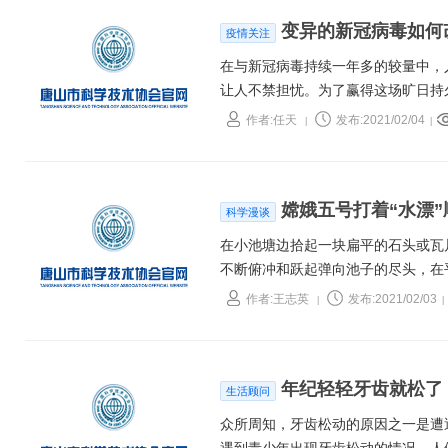
变异的新冠病毒如何
疫情关注
在与新冠病毒持续一年多的较量中，
让人不禁担忧。为了赢得这场旷日持
及这些变异意味着什么。
作者:任天
发布:2021/02/04
|
|
嫦娥五号打着“水漂
科学漫谈
在小池塘边拾起一块扁平的石头或瓦
不断俯冲和跃起弹向池子的尽头，在
几次，但若是将一块沉重的石头扔在
作者:王志英
发布:2021/02/03
|
|
年纪轻轻牙齿就松了
生活顾问
众所周知，牙齿松动的原因之一是遭