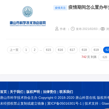
疫情期间怎么置办年
疫情关注
作者:
发布:2021/02/03
浏
|
|
...
上一页
1
2
615
616
617
618
619
62
742
页 到第
首页
|
关于我们
|
版权声明
|
法律责任
|
联系我们
唐山市科学技术协会主办 Copyright © 2018-2020 唐山科普在线 版权所
未经授权禁止复制或建立镜像 |
冀ICP备05016301号-1
| 技术支持：Glae