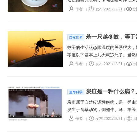
项长期研究表明，多喝咖啡可降低阿
物和生活方式研究”的一部分，伊迪丝
作者:
发布:2021/12/21
浏
|
|
利亚人，研究咖啡摄入量是否影响其
相关的重要标志物之间存在联系。
杀一只越冬蚊，等于
自然世界
蚊子的生活状态跟温度的关系很大，蚊
零度以下基本上几天就冻死了。当然
实力。所以，每到秋天的时候，蚊子
作者:
发布:2021/12/21
浏
|
|
​炭疽是一种什么病
生命科学
炭疽属于自然疫源性疾病，是一类由
发生于食草动物，例如牛、马、羊等
染。患者本身也可以成为传染源。炭
作者:
发布:2021/12/21
浏
|
|