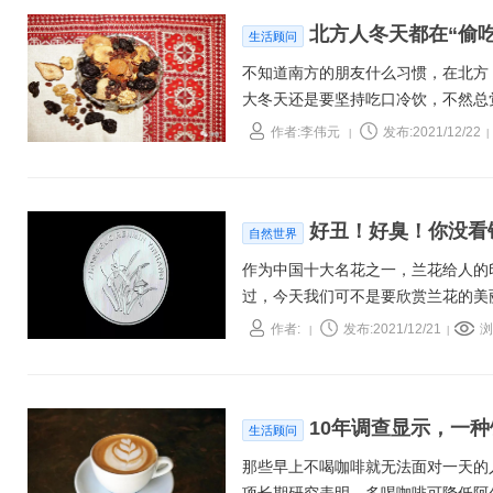
北方人冬天都在“偷
生活顾问
不知道南方的朋友什么习惯，在北方
大冬天还是要坚持吃口冷饮，不然总觉
燥热得很，就想吃点凉的。不过我们
作者:李伟元
发布:2021/12/22
|
|
深秋收获的水果和室外的天然“冰窖
好丑！好臭！你没看
自然世界
作为中国十大名花之一，兰花给人的
过，今天我们可不是要欣赏兰花的美
作者:
发布:2021/12/21
浏
|
|
10年调查显示，一
生活顾问
那些早上不喝咖啡就无法面对一天的