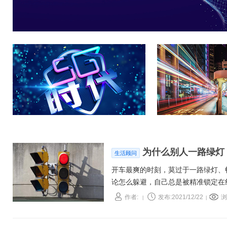
为什么别人一路绿灯
生活顾问
开车最爽的时刻，莫过于一路绿灯、
论怎么躲避，自己总是被精准锁定在
题，也是运筹优化领域的问题
作者:
发布:2021/12/22
浏
|
|