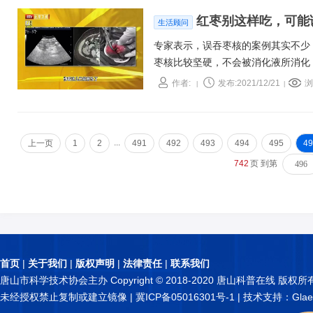
红枣别这样吃，可能
生活顾问
专家表示，误吞枣核的案例其实不少，
枣核比较坚硬，不会被消化液所消化
看，一个小小的枣核，吃进去需要经
作者:
发布:2021/12/21
浏
|
|
...
上一页
1
2
491
492
493
494
495
49
742
页 到第
首页
|
关于我们
|
版权声明
|
法律责任
|
联系我们
唐山市科学技术协会主办 Copyright © 2018-2020 唐山科普在线 版权所
未经授权禁止复制或建立镜像 |
冀ICP备05016301号-1
| 技术支持：Glae