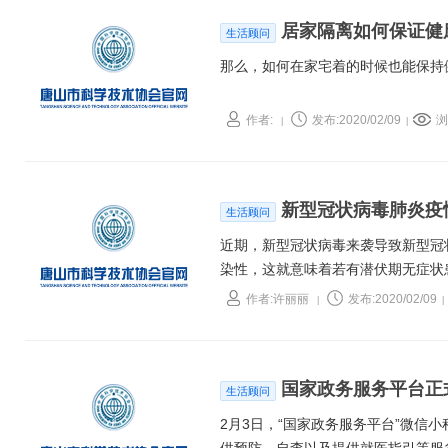
居家隔离如何保证健
生活顾问
那么，如何在家宅着的时候也能保持
作者:
发布:2020/02/09
浏
|
|
新型冠状病毒肺炎疫
生活顾问
近期，新型冠状病毒来袭导致新型冠
染性，这就意味着若有潜伏期无症状
别确诊的，那么在就诊检查过程中口
作者:许丽丽
发布:2020/02/09
|
|
查。
国家政务服务平台正
生活顾问
2月3日，“国家政务服务平台”微信