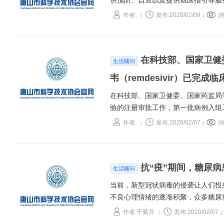
供预防、自查以及提供就医指引等服
作者:
发布:2020/02/09
浏
|
|
在科技部、国家卫健
生活顾问
韦（remdesivir）已完成临
在科技部、国家卫健委、国家药监局等多
验的注册审批工作，第一批病例入组
作者:
发布:2020/02/07
浏
|
|
抗“疫”期间，糖尿
生活顾问
当前，新型冠状病毒的侵袭让人们投
不良心理情绪的逐渐积聚，众多糖尿
作者:于紫月
发布:2020/02/07
|
|