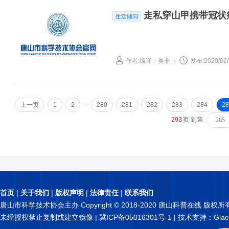
走私穿山甲携带冠状
生活顾问
作者:编译：吴非
发布:2020/02/
|
...
上一页
1
2
280
281
282
283
284
28
293
页 到第
首页
|
关于我们
|
版权声明
|
法律责任
|
联系我们
唐山市科学技术协会主办 Copyright © 2018-2020 唐山科普在线 版权所
未经授权禁止复制或建立镜像 |
冀ICP备05016301号-1
| 技术支持：Glae