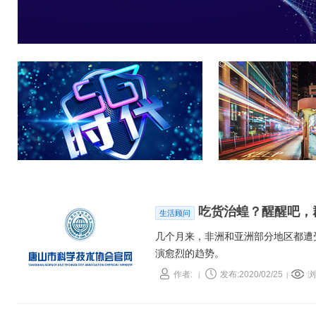
吃货治蝗？醒醒吧，
生活顾问
几个月来，非洲和亚洲部分地区都遭
演愈烈的趋势。
作者:
发布:2020/02/25
浏
|
|