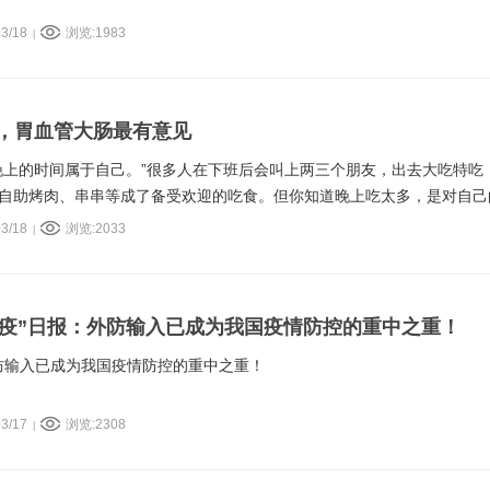
3/18
浏览:1983
|
，胃血管大肠最有意见
晚上的时间属于自己。”很多人在下班后会叫上两三个朋友，出去大吃特吃
自助烤肉、串串等成了备受欢迎的吃食。但你知道晚上吃太多，是对自己
哪些器官对你的行为提出抗议了！
3/18
浏览:2033
|
战“疫”日报：外防输入已成为我国疫情防控的重中之重！
外防输入已成为我国疫情防控的重中之重！
3/17
浏览:2308
|