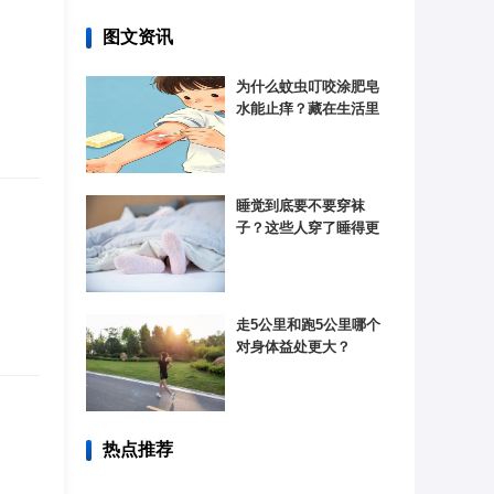
图文资讯
为什么蚊虫叮咬涂肥皂
水能止痒？藏在生活里
的酸碱化学反应
睡觉到底要不要穿袜
子？这些人穿了睡得更
香！
走5公里和跑5公里哪个
对身体益处更大？
热点推荐