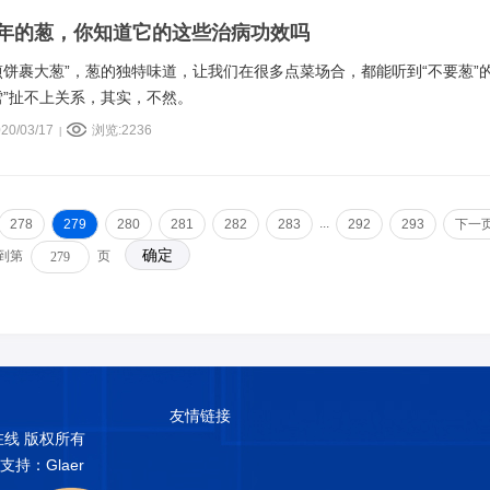
年的葱，你知道它的这些治病功效吗
煎饼裹大葱”，葱的独特味道，让我们在很多点菜场合，都能听到“不要葱”
雪”扯不上关系，其实，不然。
20/03/17
浏览:2236
|
...
278
279
280
281
282
283
292
293
下一
 到第
页
友情链接
普在线 版权所有
术支持：Glaer