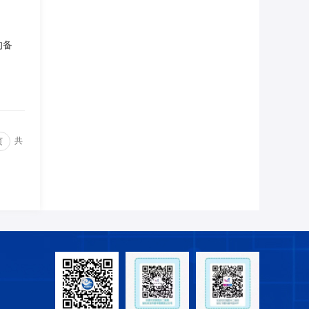
的备
共
页