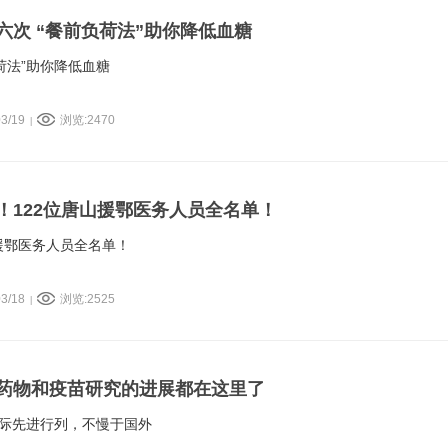
六次 “餐前负荷法”助你降低血糖
荷法”助你降低血糖
3/19
浏览:2470
|
耀！122位唐山援鄂医务人员全名单！
山援鄂医务人员全名单！
3/18
浏览:2525
|
药物和疫苗研究的进展都在这里了
际先进行列，不慢于国外