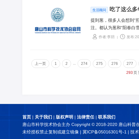
吃了这么多
生活顾问
提到葱，很多人会想到“
注。都认为葱和“阳春白
作者:李玥
发布:20
|
...
上一页
1
2
274
275
276
277
293
页
首页
|
关于我们
|
版权声明
|
法律责任
|
联系我们
唐山市科学技术协会主办 Copyright © 2018-2020 唐山科
未经授权禁止复制或建立镜像 |
冀ICP备05016301号-1
| 技