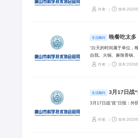
作者:
发布:2020/0
|
晚餐吃太多
生活顾问
“白天的时间属于单位，
自我。火锅、麻辣香锅、
体不负责吗？来一起看看
作者:
发布:2020/0
|
3月17日
生活顾问
3月17日战“疫”日报：
作者:
发布:2020/0
|