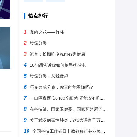
热点排行
1
真菌之花——竹荪
2
垃圾分类
3
流言：长期吃冷冻肉有害健康
4
10句话告诉你如何给手机省电
5
垃圾分类，从我做起
6
巧克力成分表，你真的能看懂吗？
7
一口隔夜西瓜8400个细菌 还能安心吃瓜吗？
8
在科技部、国家卫健委、国家药监局等多部门支持下，抗病毒药物瑞德西韦（remdesivir）已完成临床
9
关于武汉病毒性肺炎，这5大谣言千万别信
10
全国科技工作者日丨致敬各行各业每一位科技工作者，致敬心中的每一束光