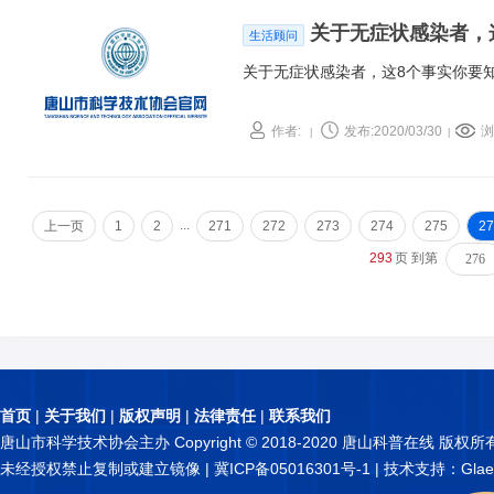
关于无症状感染者，
生活顾问
关于无症状感染者，这8个事实你要
作者:
发布:2020/03/30
浏
|
|
...
上一页
1
2
271
272
273
274
275
27
293
页 到第
首页
|
关于我们
|
版权声明
|
法律责任
|
联系我们
唐山市科学技术协会主办 Copyright © 2018-2020 唐山科普在线 版权所
未经授权禁止复制或建立镜像 |
冀ICP备05016301号-1
| 技术支持：Glae