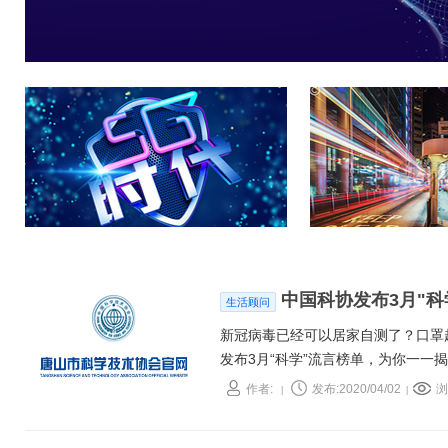
中国科协发布3月"科
生活顾问
新冠病毒已经可以居家自测了？口罩
发布3月“科学”流言榜单，为你一一
作者:
发布:2020/04/02
浏
|
|