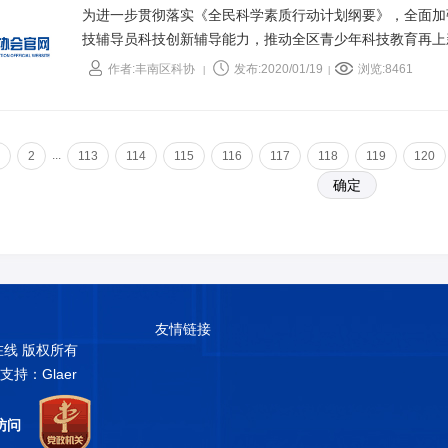
为进一步贯彻落实《全民科学素质行动计划纲要》，全面加
技辅导员科技创新辅导能力，推动全区青少年科技教育再上新
局在胥各庄小学举办了2019年青少年科技辅导员培训班。
作者:丰南区科协
发布:2020/01/19
浏览:8461
|
|
...
2
113
114
115
116
117
118
119
120
友情链接
普在线 版权所有
术支持：Glaer
访问