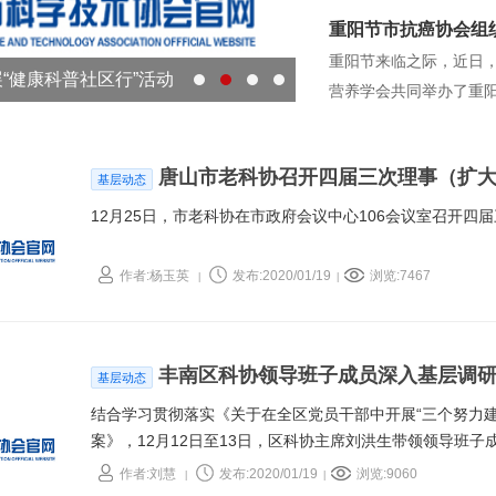
活动。此次活动，是开滦
重阳节市抗癌协会组
站。
重阳节来临之际，近日
“健康科普社区行”活动
营养学会共同举办了重
唐山市老科协召开四届三次理事（扩
基层动态
12月25日，市老科协在市政府会议中心106会议室召开四
作者:杨玉英
发布:2020/01/19
浏览:7467
|
|
丰南区科协领导班子成员深入基层调
基层动态
结合学习贯彻落实《关于在全区党员干部中开展“三个努力
案》，12月12日至13日，区科协主席刘洪生带领领导班
庄镇科协、黄各庄中心小学、黄各庄中心卫生院，就“深化
作者:刘慧
发布:2020/01/19
浏览:9060
|
|
协政治引领功能，突出党员科技工作者先锋模范作用；创新