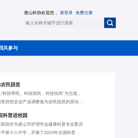
唐山科协欢迎您，
请登录
免费注册
我共参与
助农民脱贫
“科技帮民、科技助民、科技扶民”为主线，
门坚持把农业产业调整做为农民脱贫的原动
重要举措，采取“专业合作社+龙头基地+贫
院科普进校园
（农场）、订单农产品等多种形式，极大地促
总医院作为唐山市护理学会健康科普专业委员
展，有效地使贫困户增了收脱了贫。
平第十八中学，开展了2019年全国科普日