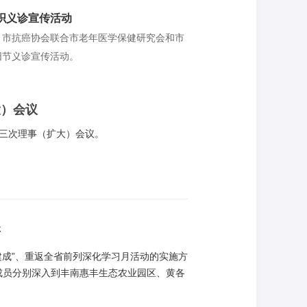
总医院2019年全国科普日系列活动的第一
织义诊宣传活动
，市抗癌协会联合市老年医学保健研究会和市
阳节义诊宣传活动。
大）会议
届三次理事（扩大）会议。
研
建成”、重返全省前列深化学习月活动的实施方
子成员分别深入到丰南惠丰生态农业园区、黄各
科协系统改革，提升基层科协组织力；发挥科
社区科普手段，提升社区居民科学素质；发