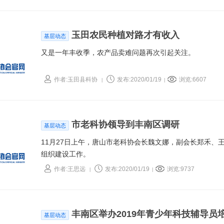
挥基层“三长”科普关键人物作用，提升农民科学素质；拓
质”开展调研。
玉田农民种植对路才有收入
基层动态
又是一年丰收季，农产品卖难问题再次引起关注。
作者:玉田县科协
发布:2020/01/19
浏览:6607
|
|
市老科协领导到丰南区调研
基层动态
11月27日上午，唐山市老科协会长魏文娜，副会长郑禾、
组织建设工作。
作者:王思远
发布:2020/01/19
浏览:9737
|
|
丰南区举办2019年青少年科技辅导员
基层动态