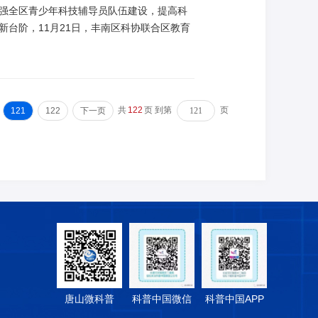
强全区青少年科技辅导员队伍建设，提高科
台阶，11月21日，丰南区科协联合区教育
共
122
页 到第
页
121
122
下一页
唐山微科普
科普中国微信
科普中国APP