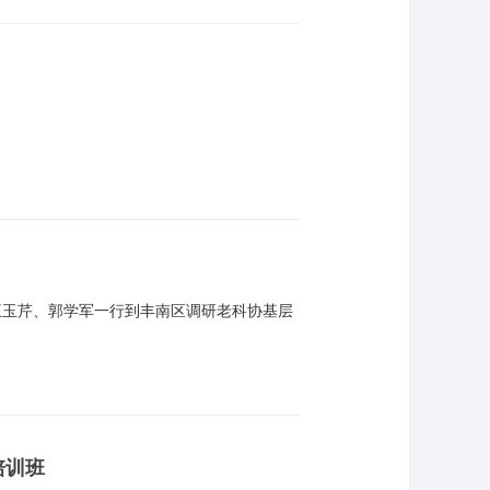
宽青少年科技教育渠道，提升青少年科学素
王玉芹、郭学军一行到丰南区调研老科协基层
培训班