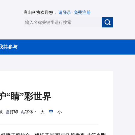
唐山科协欢迎您，
请登录
免费注册
我共参与
护“睛”彩世界
中
藏
打印
字体：
大
小